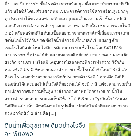
นึ่ง โดยเป็นการฆ่าเชื้อโรคด้วยความร้อนสูง ซึ่งเหมาะกับพาชนะที่เป็น
แก้ว หรือซิลิโคน ส่วนขวดนมแบบพลาสติกการใช้ความร้อนสูงมากๆ
ทุกวันจะทำให้ขวดนมพลาสติกและจุกนมเสื่อมสภาพเร็วขึ้นกว่าปกติ
และเกิดการปล่อยสารต่างๆ ออกมาจากพลาสติกนั้น เช่น สารพวกโพลี
เมอร์ หรือฟอร์มัลดีไฮด์ปนเปื้อนออกมาจากพลาสติกที่เสื่อมสภาพ แถม
ยังทิ้งไอน้ำไว้ที่ก้นขวด ซึ่งไอน้ำนี้อาจมีเชื้อแบคทีเรียแฝงอยู่ ด้วย
เทคโนโลยีสมัยใหม่ ได้มีการคิดค้นการฆ่าเชื้อโรค โดยรังสี UV ที่
สามารถฆ่าเชื้อโรคได้กับหลากหลายผลิตภัณฑ์ เช่น ขวดนมพลาสติก
ยางกัด จานชาม หรือแม้แต่อุปกรณ์อเลกทรอนิก มาทำความรู้จักกับ
หลอดรังสี UV-C ที่หลายคนสงสัยว่า ฆ่าเชื้อโรคได้จริงไหม? รังสี UV
คืออะไร แสงสว่างจากดวงอาทิตย์ประกอบด้วยรังสี 2 ส่วนคือ รังสีที่
มองเห็นได้และมองไม่เห็นรังสีที่มองเห็นได้ จะมี 7 สี แต่จะสามารถเห็น
ต่อเมื่ออากาศมีความชื้นสูง รังสีจากดวงอาทิตย์ตกกระทบกับน้ำใน
อากาศ เราจะสามารถมองเห็นสีทั้ง 7 ได้ ที่เรียกว่า “รุ้งกินน้ำ” นั่นเอง
รังสีที่มองไม่เห็น คือพลังงานในรูปคลื่นแม่เหล็กไฟฟ้าที่แผ่ออกมาจาก
ดวง อาทิตย์ มี 2 ส่วนคือ […]
ดื่มน้ำเพื่อสุขภาพ ดื่มอย่างไรจึง
จะเพียงพอ